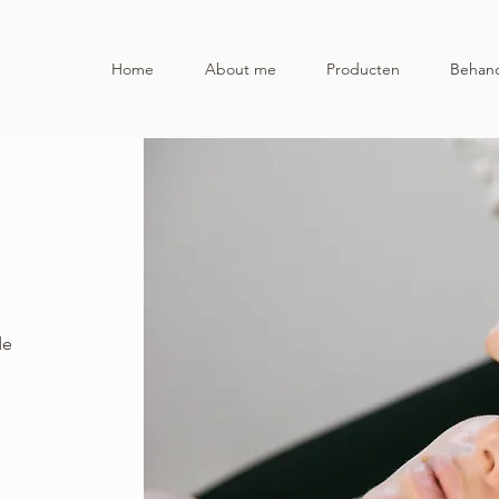
Home
About me
Producten
Behand
de