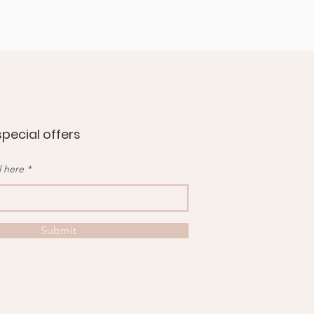
special offers
l here
Submit