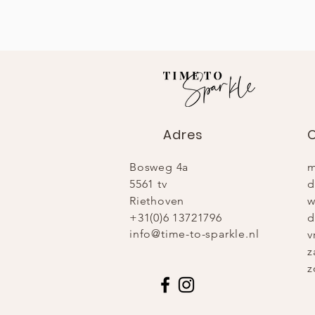
Adres
O
Bosweg 4a
m
5561 tv
d
Riethoven
w
+31(0)6 13721796
d
info@time-to-sparkle.nl
v
z
z